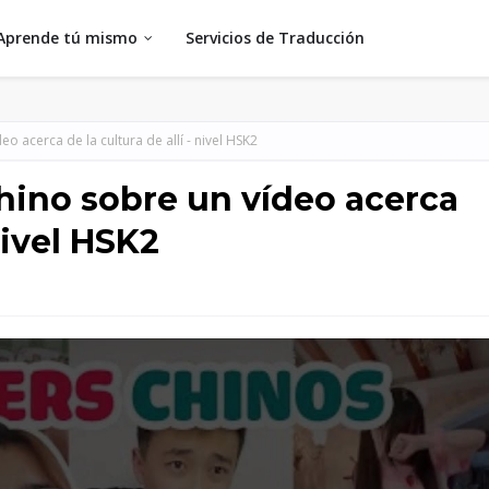
Aprende tú mismo
Servicios de Traducción
 acerca de la cultura de allí - nivel HSK2
hino sobre un vídeo acerca
 nivel HSK2