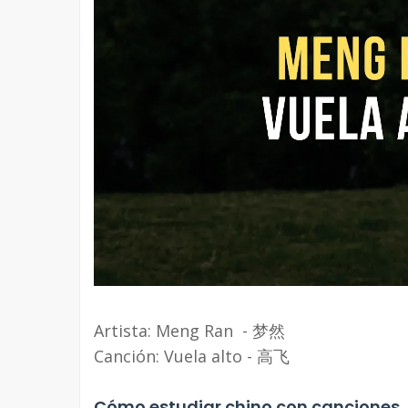
Artista: Meng Ran - 梦然
Canción: Vuela alto - 高飞
Cómo estudiar chino con canciones