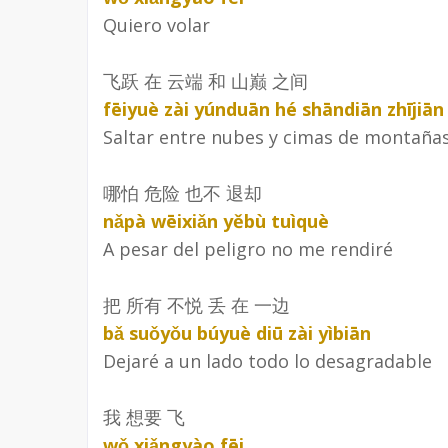
Quiero volar
飞跃 在 云端 和 山巅 之间
fēiyuè zài yúnduān hé shāndiān zhījiān
Saltar entre nubes y cimas de montaña
哪怕 危险 也不 退却
nǎpà wēixiǎn yěbù tuìquè
A pesar del peligro no me rendiré
把 所有 不悦 丢 在 一边
bǎ suǒyǒu búyuè diū zài yìbiān
Dejaré a un lado todo lo desagradable
我 想要 飞
wǒ xiǎngyào fēi