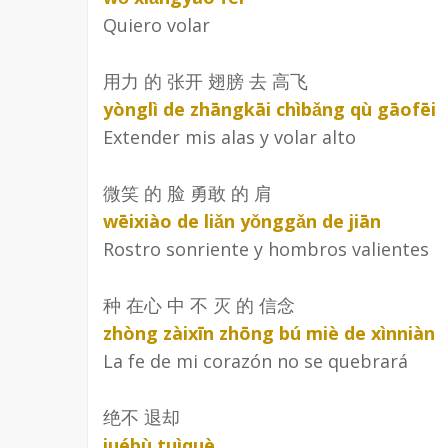
Quiero volar
用力 的 张开 翅膀 去 高飞
yònglì de zhāngkāi chìbǎng qù gāofēi
Extender mis alas y volar alto
微笑 的 脸 勇敢 的 肩
wēixiào de liǎn yǒnggǎn de jiān
Rostro sonriente y hombros valientes
种 在心 中 不 灭 的 信念
zhòng zàixīn zhōng bú miè de xìnniàn
La fe de mi corazón no se quebrará
绝不 退却
juébù tuìquè