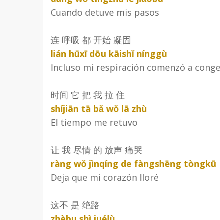
Cuando detuve mis pasos
连 呼吸 都 开始 凝固
lián hūxī dōu kāishǐ nínggù
Incluso mi respiración comenzó a conge
时间 它 把 我 拉 住
shíjiān tā bǎ wǒ lā zhù
El tiempo me retuvo
让 我 尽情 的 放声 痛哭
ràng wǒ jìnqíng de fàngshēng tòngkū
Deja que mi corazón lloré
这不 是 绝路
zhèbu shì juélù