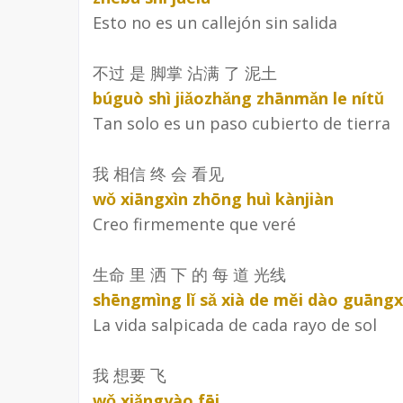
Esto no es un callejón sin salida
不过 是 脚掌 沾满 了 泥土
búguò shì jiǎozhǎng zhānmǎn le nítǔ
Tan solo es un paso cubierto de tierra
我 相信 终 会 看见
wǒ xiāngxìn zhōng huì kànjiàn
Creo firmemente que veré
生命 里 洒 下 的 每 道 光线
shēngmìng lǐ sǎ xià de měi dào guāngx
La vida salpicada de cada rayo de sol
我 想要 飞
wǒ xiǎngyào fēi