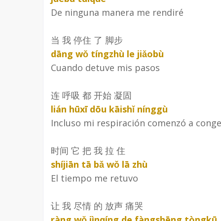
De ninguna manera me rendiré
当 我 停住 了 脚步
dāng wǒ tíngzhù le jiǎobù
Cuando detuve mis pasos
连 呼吸 都 开始 凝固
lián hūxī dōu kāishǐ nínggù
Incluso mi respiración comenzó a conge
时间 它 把 我 拉 住
shíjiān tā bǎ wǒ lā zhù
El tiempo me retuvo
让 我 尽情 的 放声 痛哭
ràng wǒ jìnqíng de fàngshēng tòngkū