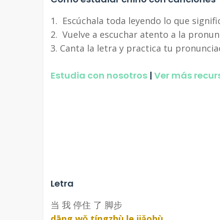
1. Escúchala toda leyendo lo que signifi
2. Vuelve a escuchar atento a la pronun
3. Canta la letra y practica tu pronuncia
Estudia con nosotros
|
Ver más recur
Letra
当 我 停住 了 脚步
dāng wǒ tíngzhù le jiǎobù