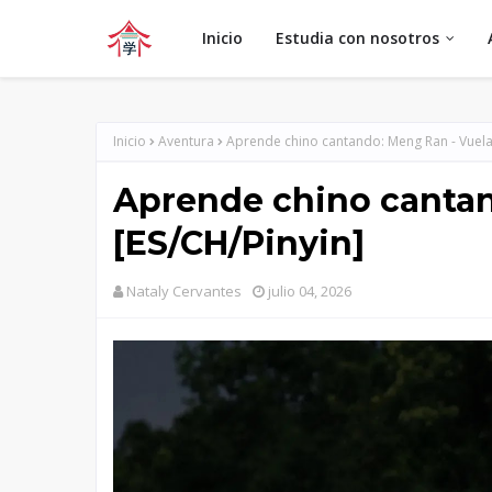
Inicio
Estudia con nosotros
Inicio
Aventura
Aprende chino cantando: Meng Ran - Vuela 
Aprende chino cantan
[ES/CH/Pinyin]
Nataly Cervantes
julio 04, 2026