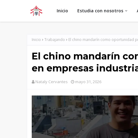
Inicio
Estudia con nosotros
Inicio
Trabajando
El chino mandarín como oportunidad pro
El chino mandarín co
en empresas industria
Nataly Cervantes
mayo 31, 2026