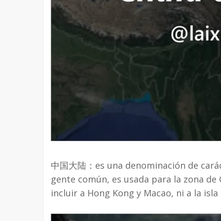
中国大陆：es una denominación de carácter
gente común, es usada para la zona de C
incluir a Hong Kong y Macao, ni a la isla