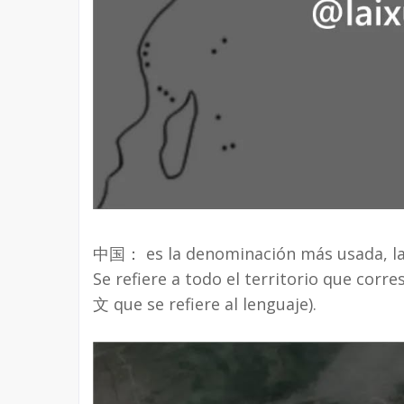
中国： es la denominación más usada, la q
Se refiere a todo el territorio que corr
文 que se refiere al lenguaje).