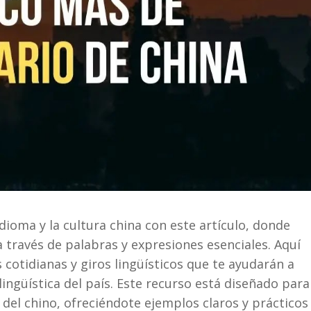
ioma y la cultura china con este artículo, donde
través de palabras y expresiones esenciales. Aquí
 cotidianas y giros lingüísticos que te ayudarán a
ingüística del país. Este recurso está diseñado para
 del chino, ofreciéndote ejemplos claros y prácticos