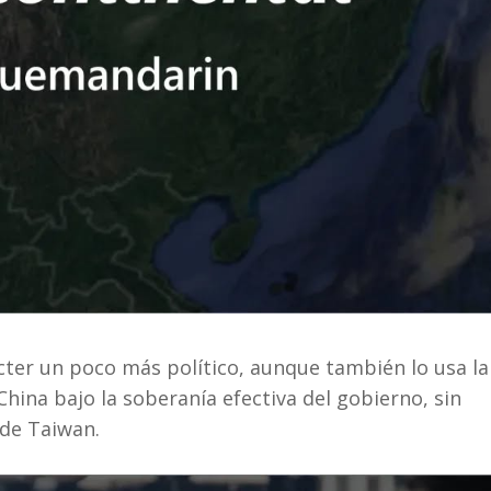
 un poco más político, aunque también lo usa la
hina bajo la soberanía efectiva del gobierno, sin
 de Taiwan.