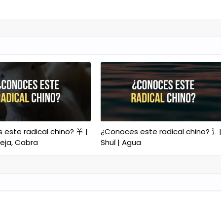
este radical chino? 羊 |
¿Conoces este radical chino? 氵
eja, Cabra
Shuǐ | Agua