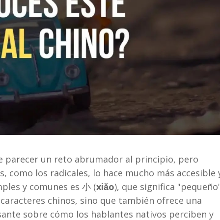
e parecer un reto abrumador al principio, pero
, como los radicales, lo hace mucho más accesible 
imples y comunes es 小 (
xiǎo
), que significa "pequeño"
 caracteres chinos, sino que también ofrece una
resante sobre cómo los hablantes nativos perciben y