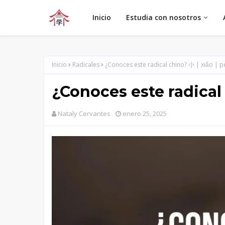
Inicio
Estudia con nosotros
Inicio
Radicales
¿Conoces este radical chino? 小 | xiǎo | 
¿Conoces este radical
Nataly Cervantes
enero 25, 2025