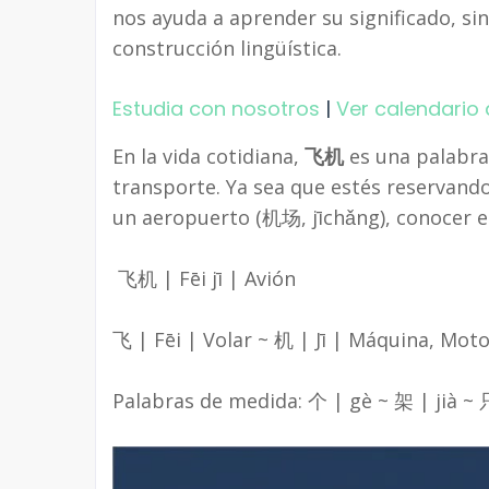
nos ayuda a aprender su significado, sin
construcción lingüística.
Estudia con nosotros
|
Ver calendario 
En la vida cotidiana,
飞机
es una palabra 
transporte. Ya sea que estés reservand
un aeropuerto (机场, jīchǎng), conocer 
飞机 | Fēi jī | Avión
飞 | Fēi | Volar ~ 机 | Jī | Máquina, Mot
Palabras de medida: 个 | gè ~ 架 | jià ~ 