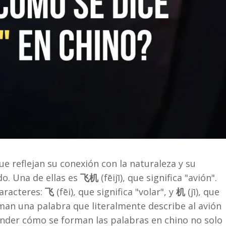
ue reflejan su conexión con la naturaleza y su
o. Una de ellas es
飞机
(fēijī), que significa "avión".
aracteres:
飞
(fēi), que significa "volar", y
机
(jī), que
man una palabra que literalmente describe al avión
der cómo se forman las palabras en chino no solo