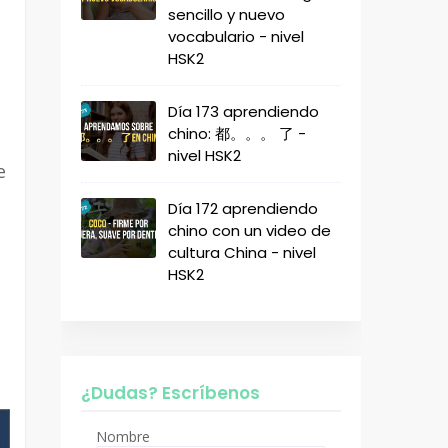
sencillo y nuevo
vocabulario - nivel
HSK2
Día 173 aprendiendo
chino: 都。。。 了 -
nivel HSK2
e
Día 172 aprendiendo
chino con un video de
cultura China - nivel
HSK2
¿Dudas? Escríbenos
Nombre