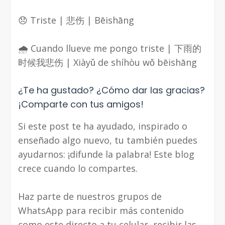
😞 Triste | 悲伤 | Bēishāng
🌧 Cuando llueve me pongo triste | 下雨的
时候我悲伤 | Xiàyǔ de shíhòu wǒ bēishāng
¿Te ha gustado? ¿Cómo dar las gracias?
¡Comparte con tus amigos!
Si este post te ha ayudado, inspirado o
enseñado algo nuevo, tu también puedes
ayudarnos: ¡difunde la palabra! Este blog
crece cuando lo compartes.
Haz parte de nuestros grupos de
WhatsApp para recibir más contenido
como este directo a tu celular, recibir las