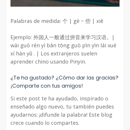
Palabras de medida: 个 | gè ~ 些 | xiē
Ejemplo: 外国人一般通过拼音来学习汉语。|
wài guó rén yì bān tōng guò pīn yīn lái xué
xí hàn yǔ . | Los extranjeros suelen
aprender chino usando Pinyin.
¿Te ha gustado? ¿Cómo dar las gracias?
¡Comparte con tus amigos!
Si este post te ha ayudado, inspirado o
enseñado algo nuevo, tu también puedes
ayudarnos: ¡difunde la palabra! Este blog
crece cuando lo compartes.