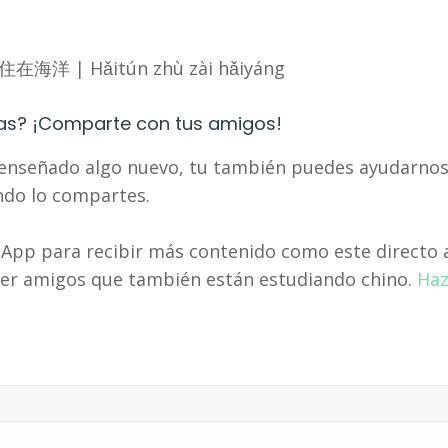
海豚住在海洋 | Hǎitún zhù zài hǎiyáng
as? ¡Comparte con tus amigos!
o enseñado algo nuevo, tu también puedes ayudarnos
ando lo compartes.
App para recibir más contenido como este directo 
nocer amigos que también están estudiando chino.
Ha