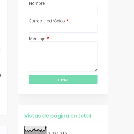
Nombre
Correo electrónico
*
Mensaje
*
:
a
z
Vistas de página en total
2,434,316