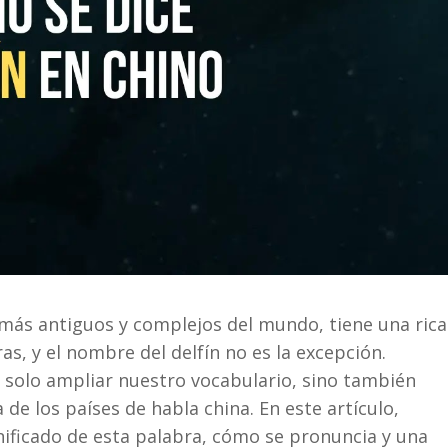
 más antiguos y complejos del mundo, tiene una rica
s, y el nombre del delfín no es la excepción.
solo ampliar nuestro vocabulario, sino también
 de los países de habla china. En este artículo,
nificado de esta palabra, cómo se pronuncia y una