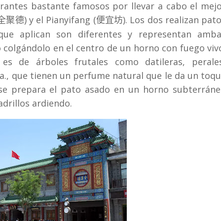
urantes bastante famosos por llevar a cabo el mej
) y el Pianyifang (
). Los dos realizan pat
全聚德
便宜坊
que aplican son diferentes y representan amba
to colgándolo en el centro de un horno con fuego viv
s de árboles frutales como datileras, perales
a., que tienen un perfume natural que le da un toq
g se prepara el pato asado en un horno subterrán
adrillos ardiendo.