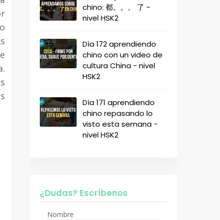
chino: 都。。。 了 -
or
nivel HSK2
to
s
Día 172 aprendiendo
de
chino con un video de
cultura China - nivel
a.
HSK2
as
os
Día 171 aprendiendo
chino repasando lo
visto esta semana -
nivel HSK2
¿Dudas? Escríbenos
Nombre