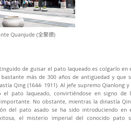
nte Quanjude (
)
全聚德
inguido de guisar el pato laqueado es colgarlo en 
e bastante más de 300 años de antigüedad y que 
astía Qing (1644- 1911). Al jefe supremo Qianlong y
 el pato laqueado, convirtiéndose en signo de 
 importante. No obstante, mientras la dinastía Qi
ión del pato asado se ha sido introduciendo en 
tosa, el misterio imperial del conocido pato 