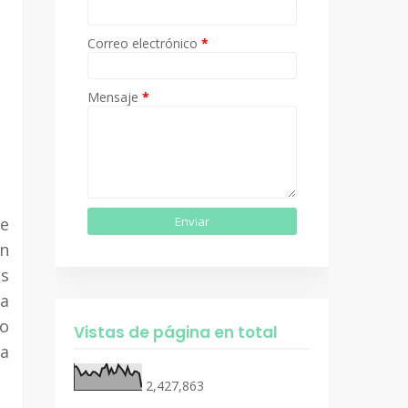
Correo electrónico
*
Mensaje
*
e
ón
ás
la
do
Vistas de página en total
sa
2,427,863