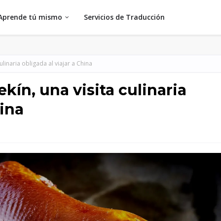
Aprende tú mismo
Servicios de Traducción
ulinaria obligada al viajar a China
kín, una visita culinaria
hina