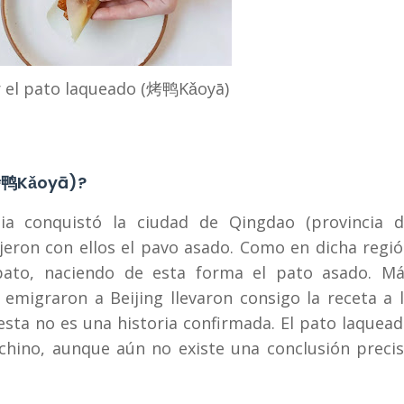
 el pato laqueado (烤鸭Kǎoyā)
(烤鸭Kǎoyā)?
a conquistó la ciudad de Qingdao (provincia d
ujeron con ellos el pavo asado. Como en dicha regi
pato, naciendo de esta forma el pato asado. M
emigraron a Beijing llevaron consigo la receta a 
sta no es una historia confirmada. El pato laquea
chino, aunque aún no existe una conclusión preci