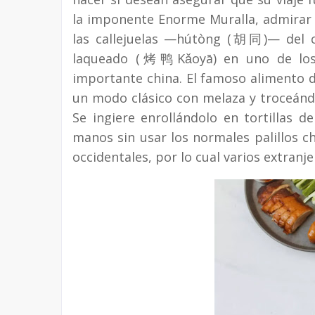
la imponente Enorme Muralla, admirar l
las callejuelas —hútòng (胡同)— del c
laqueado (烤鸭Kǎoyā) en uno de los 
importante china. El famoso alimento 
un modo clásico con melaza y troceánd
Se ingiere enrollándolo en tortillas 
manos sin usar los normales palillos ch
occidentales, por lo cual varios extran