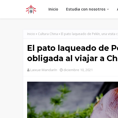
Inicio
Estudia con nosotros
Inicio
Cultura China
El pato laqueado de Pekín, una visita c
El pato laqueado de Pe
obligada al viajar a C
Laixue Mandarín
diciembre 10, 2021